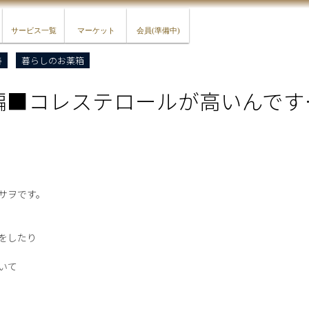
サービス一覧
マーケット
会員(準備中)
善
暮らしのお薬箱
編■コレステロールが高いんです
サヲです。
をしたり
いて