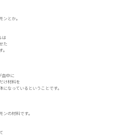
モンとか。
ルは
せた
す。
が血中に
だけ材料を
体になっているということです。
モンの材料です。
て