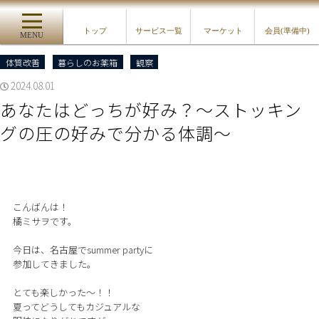
トップ
サービス一覧
マーケット
会員(準備中)
MENU
体質改善
暮らしのお薬箱
観察
2024.08.01
あなたはどっちが好み？〜ストッキン
グの圧の好みで分かる体調〜 ⁡
こんばんは！
橘ミサヲです。
今日は、名古屋でsummer partyに
参加してきました。
とても楽しかった〜！！
夏ってどうしてもカジュアルな