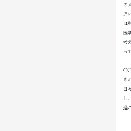
の
追
は
医
考
っ
○
め
日
し
過