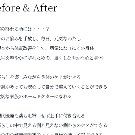
fore & After
座の終わる頃には・・・？
今のお悩みを手放し、毎日、元気なわたし
根本から体質改善をして、病気になりにくい身体
人生を軽やかに歩むための、強くしなやかな心と身体
暮らしを楽しみながら身体のケアができる
不調があっても安心して自分で整えていくことができる
大切な家族のホームドクターになれる
現代医療も薬も毛嫌いせず上手に付き合える
暮らしの中で見える側と見えない側からのケアができる
世の中の健康情報迷子・・・自信を持って選択できる