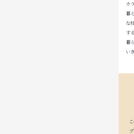
カ
暮
な
す
暮
い
こ
プ