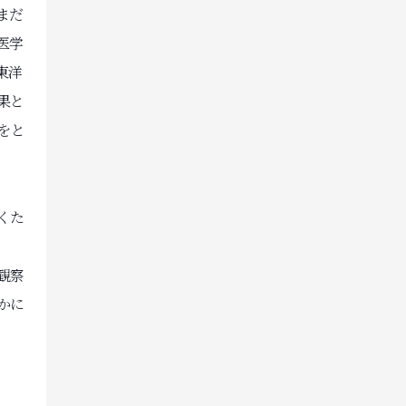
まだ
医学
東洋
果と
をと
くた
観察
かに