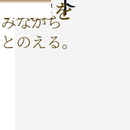
」で
ドセット
な人生を
しみながら
ととのえる。