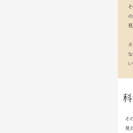
そ
の
見
カ
な
い
科
そ
見