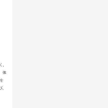
く、
。体
ダを
び、