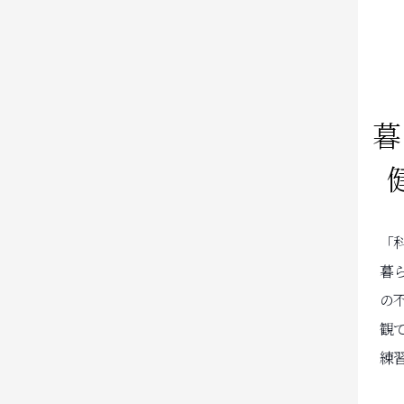
暮
「
暮
の
観
練