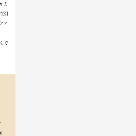
々の
特別
ケア
んで
は
る
ア
調