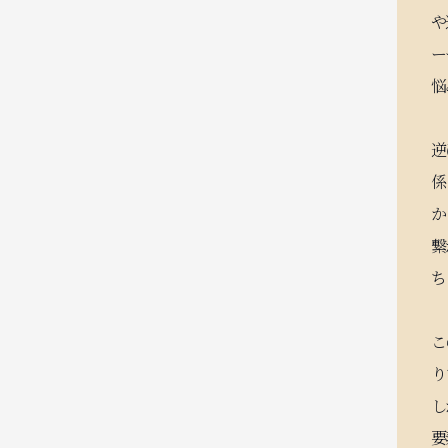
や
ー
悩
逆
係
か
繋
ち
こ
り
し
要