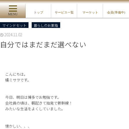
トップ
サービス一覧
マーケット
会員(準備中)
MENU
マインドセット
暮らしのお薬箱
2024.11.02
自分ではまだまだ選べない
こんにちは。
橘ミサヲです。
今日、明日は博多でお勉強です。
会社員の頃は、朝起きて始発で新幹線！
みたいな生活をよくしていました。
懐かしい、、、