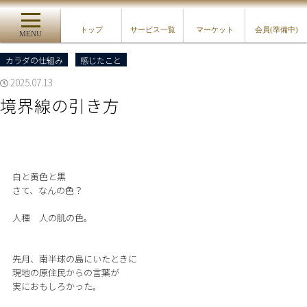
トップ
サービス一覧
マーケット
会員(準備中)
MENU
カラダの仕組み
感じたこと
2025.07.13
境界線の引き方
白と黄色と黒
さて、なんの色？
人種 人の肌の色。
先月、南半球の島にいたときに
現地の原住民からの言葉が
実におもしろかった。