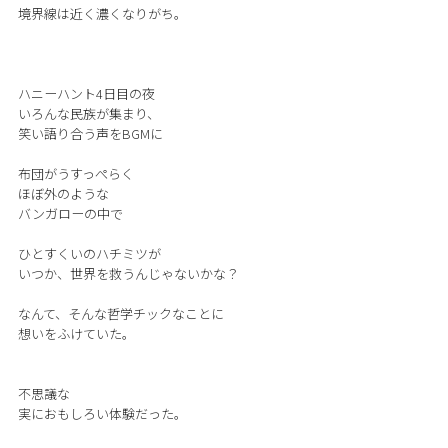
境界線は近く濃くなりがち。
ハニーハント4日目の夜
いろんな民族が集まり、
笑い語り合う声をBGMに
布団がうすっぺらく
ほぼ外のような
バンガローの中で
ひとすくいのハチミツが
いつか、世界を救うんじゃないかな？
なんて、そんな哲学チックなことに
想いをふけていた。
不思議な
実におもしろい体験だった。