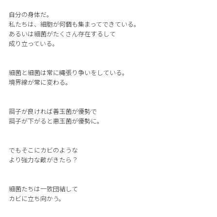
自分の身体だ。
私たちは、細胞が何個も集まってできている。
あるいは細菌がたくさん存在するして
成り立っている。
細菌と細菌は常に縄張り争いをしている。
境界線が常に変わる。
調子が良ければ善玉菌が優勢で
調子が下がると悪玉菌が優勢に。
でもそこにカビのような
より強力な敵がきたら？
細菌たちは一致団結して
カビに立ち向かう。