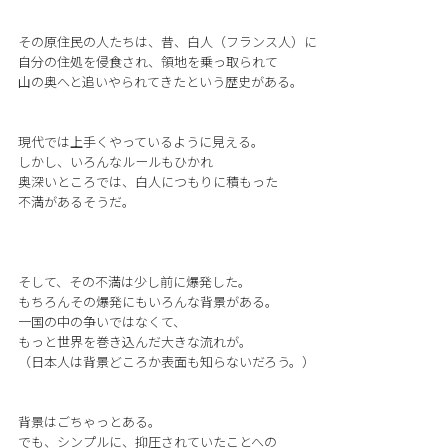
その原住民の人たちは、昔、白人（フランス人）に
自分の住処を侵食され、領地を乗っ取られて
山の奥へと追いやられてきたという歴史がある。
現代では上手くやっているように見える。
しかし、いろんなルールもひかれ
奥深いところでは、白人につもりに積もった
不満があるそうだ。
そして、その不満は少し前に爆発した。
もちろんその爆発にもいろんな背景がある。
一国の中の争いではなくて、
もっと世界を巻き込んだ大きな流れが。
（日本人は背景どころか表面も知らないだろう。）
背景はごちゃっとある。
でも、シンプルに、抑圧されていたことへの