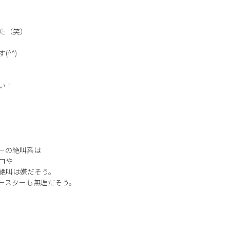
た（笑）
^^)
い！
ーの絶叫系は
コや
絶叫は嫌だそう。
ースターも無理だそう。