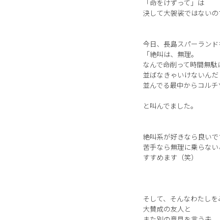
「命をけずって」は
決して大袈裟ではないの
今日、長島スパーランド
「絶叫は、無理。
なんで命削って時間無駄
並ばなきゃいけないんだ
並んでる最中からコルチ
と叫んでました。
絶叫系が好きなら良いで
苦手なら無理に乗らない
すすめます（笑）
そして、そんなわたしを
大賛成の友人と
また別の意見を言う夫。