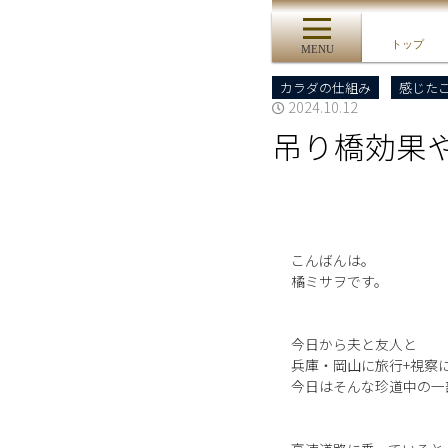
トップ
MENU
カラダの仕組み
感じた
2024.10.12
吊り橋効果
こんばんは。
橘ミサヲです。
今日から夫と友人と
兵庫・岡山に旅行+視察
今日はそんな珍道中の一