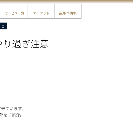
サービス一覧
マーケット
会員(準備中)
こと
やり過ぎ注意
に来ています。
部をご紹介。