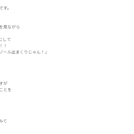
です。
を見ながら
にして
！！
ゾール出まくりじゃん！」
すが
ことを
みて