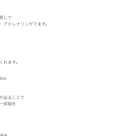
感じで
）アドレナリンがでます。
くれます。
ねw
が出ることで
ー供給を
場合。