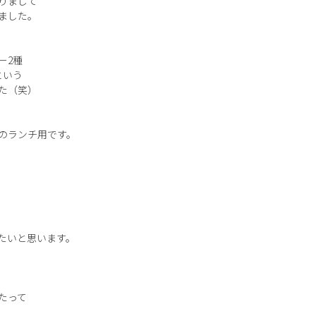
りまして
ました。
ー2種
という
た（笑）
のランチ用です。
たいと思います。
たって