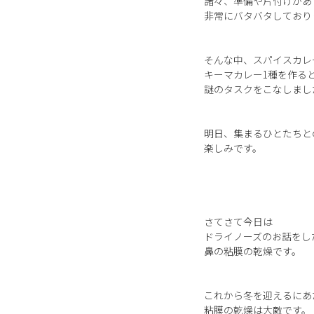
諸々、準備や片付けがあ
非常にバタバタしており
そんな中、スパイスカレ
キーマカレー1種を作る
謎のタスクをこなしまし
明日、集まるひとたちと
楽しみです。
さてさて今日は
ドライノーズのお話をし
鼻の粘膜の乾燥です。
これから冬を迎えるにあ
粘膜の乾燥は大敵です。