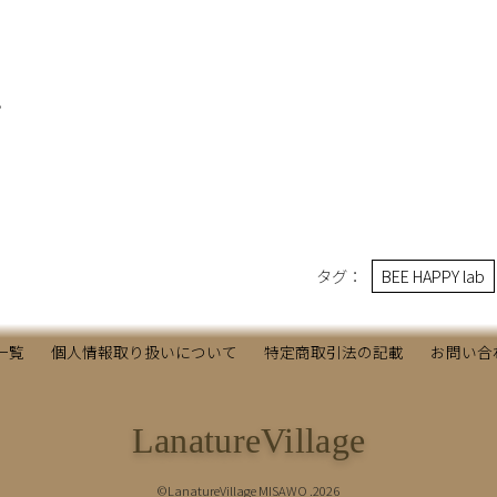
。
タグ：
BEE HAPPY lab
一覧
個人情報取り扱いについて
特定商取引法の記載
お問い合
LanatureVillage
©LanatureVillage MISAWO .2026