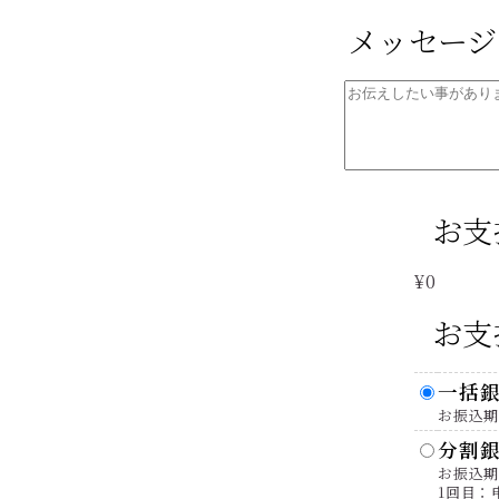
メッセージ
お支
¥0
お支
一括
お振込期
分割
お振込
1回目：