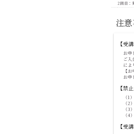
2回目：
注意
【受講
お申
ご入
によ
【お
お申
【禁止
（1
（2
（3
（4
【受講