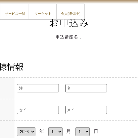
サービス一覧
マーケット
会員(準備中)
お申込み
申込講座名：
様情報
年
月
日