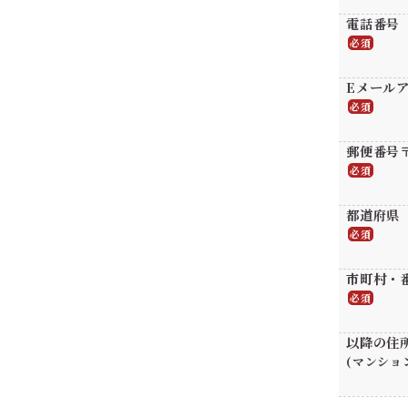
電話番号
必須
Eメール
必須
郵便番号
必須
都道府県
必須
市町村・
必須
以降の住
(マンショ