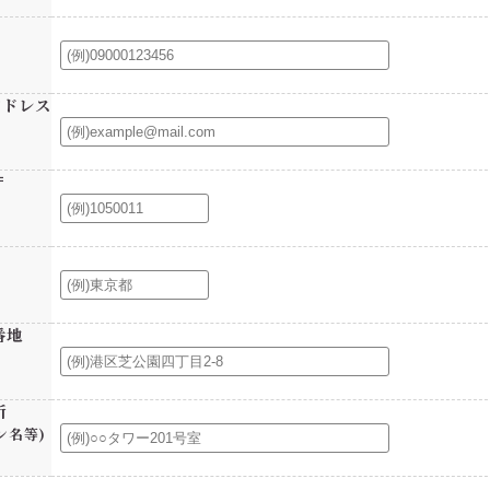
アドレス
〒
番地
所
ン名等)