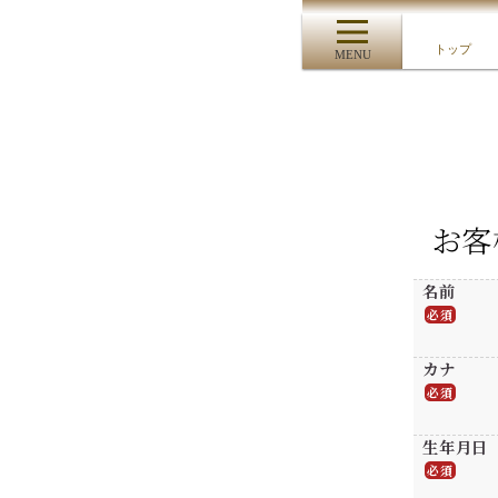
トップ
MENU
お客
名前
必須
カナ
必須
生年月日
必須