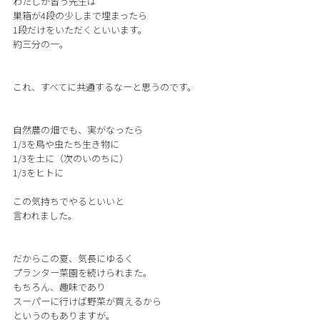
わたしが習う先生は
巣箱が4段の少しまで埋まったら
1段だけをいただくといいます。
約三分の一。
これ、すべてに共通するなーと思うのです。
自然農の畑でも、実がなったら
1/3を鳥や虫たち生き物に
1/3を土に（次のいのちに）
1/3をヒトに
この気持ちでやるといいと
言われました。
だからこの夏、気長にゆるく
プランター菜園を続けられまた。
もちろん、趣味であり
スーパーに行けば野菜が買えるから
というのもありますが。