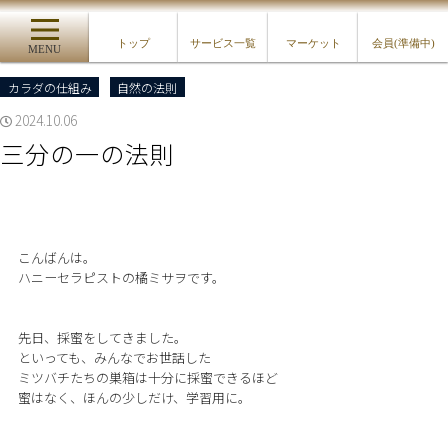
トップ
サービス一覧
マーケット
会員(準備中)
MENU
カラダの仕組み
自然の法則
2024.10.06
三分の一の法則
こんばんは。
ハニーセラピストの橘ミサヲです。
先日、採蜜をしてきました。
といっても、みんなでお世話した
ミツバチたちの巣箱は十分に採蜜できるほど
蜜はなく、ほんの少しだけ、学習用に。