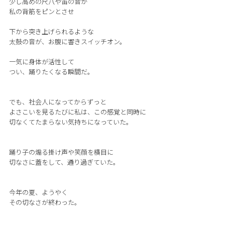
少し高めの尺八や笛の音が
私の背筋をピンとさせ
下から突き上げられるような
太鼓の音が、お腹に響きスイッチオン。
一気に身体が活性して
つい、踊りたくなる瞬間だ。
でも、社会人になってからずっと
よさこいを見るたびに私は、この感覚と同時に
切なくてたまらない気持ちになっていた。
踊り子の煽る掛け声や笑顔を横目に
切なさに蓋をして、通り過ぎていた。
今年の夏、ようやく
その切なさが終わった。