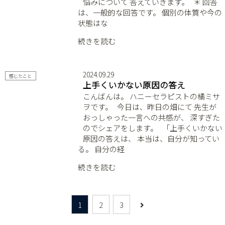
悩みについて 答えていきます。 ⁡ ⁡ ＊ 回答
は、一般的な回答です。 個別の体質や今の
状態はな
続きを読む
2024.09.29
感じたこと
上手くいかない原因の答え
こんばんは。 ハニーセラピストの橘ミサ
ヲです。 ⁡ ⁡ 今日は、昨日の畑にて 先生が
おっしゃった一言への共感が、 深すぎた
のでシェアをします。 ⁡ ⁡ 「上手くいかない
原因の答えは、 本当は、自分が知ってい
る。 自分の経
続きを読む
1
2
3