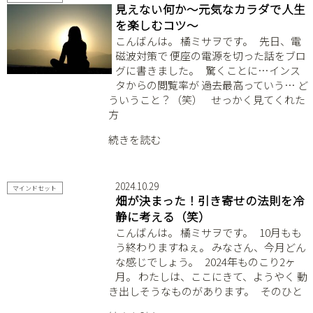
見えない何か〜元気なカラダで人生
を楽しむコツ〜
こんばんは。 橘ミサヲです。 ⁡ ⁡ 先日、電
磁波対策で 便座の電源を切った話をブロ
グに書きました。 ⁡ ⁡ 驚くことに…インス
タからの閲覧率が 過去最高っていう… ど
ういうこと？（笑） ⁡ ⁡ ⁡ せっかく見てくれた
方
続きを読む
2024.10.29
マインドセット
畑が決まった！引き寄せの法則を冷
静に考える（笑）
こんばんは。 橘ミサヲです。 ⁡ ⁡ 10月もも
う終わりますねぇ。 みなさん、今月どん
な感じでしょう。 ⁡ ⁡ 2024年ものこり2ヶ
月。 わたしは、ここにきて、ようやく 動
き出しそうなものがあります。 ⁡ ⁡ そのひと