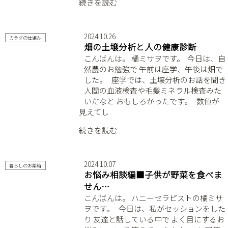
続きを読む
2024.10.26
カラダの仕組み
畑の土壌分析と人の健康診断
こんばんは。 橘ミサヲです。 ⁡ 今日は、自
然農のお勉強で 午前は座学、午後は畑で
した。 ⁡ ⁡ 座学では、土壌分析のお話を聞き
人間の血液検査や毛髪ミネラル検査みた
いだなと おもしろかったです。 ⁡ ⁡ 数値が
見えてし
続きを読む
2024.10.07
暮らしのお薬箱
お悩み相談編■子供が野菜を食べま
せん…
こんばんは。 ハニーセラピストの橘ミサ
ヲです。 ⁡ ⁡ 今日は、私がセッションをした
り 友達と話している中で よく目にするお