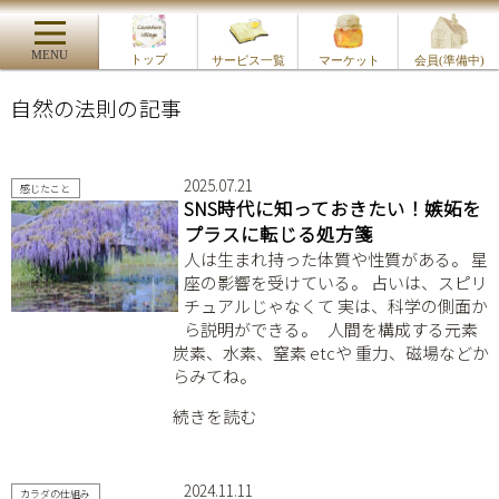
MENU
トップ
サービス一覧
マーケット
会員(準備中)
自然の法則の記事
2025.07.21
感じたこと
SNS時代に知っておきたい！嫉妬を
プラスに転じる処方箋
人は生まれ持った体質や性質がある。 星
座の影響を受けている。 占いは、スピリ
チュアルじゃなくて 実は、科学の側面か
ら説明ができる。 ⁡ ⁡ 人間を構成する元素
炭素、水素、窒素 etcや 重力、磁場などか
らみてね。 ⁡
続きを読む
2024.11.11
カラダの仕組み