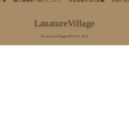
LanatureVillage
©LanatureVillage MISAWO .2026