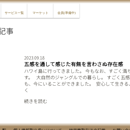
サービス一覧
マーケット
会員(準備中)
記事
2023.09.18
五感を通して感じた有無を言わさぬ存在感
ハワイ島に行ってきました。 今もなお、すごく満
す。 ⁡ ⁡ 大自然のジャングルでの暮らし。 すごく
も、今にいることができました。 ⁡ 安心して生きる
く
続きを読む
一覧
個人情報取り扱いについて
特定商取引法の記載
お問い合