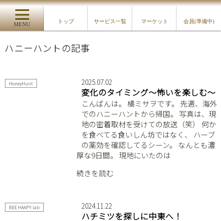
トップ
サービス一覧
マーケット
会員(準備中)
MENU
ハニーハントの記事
2025.07.02
HoneyHunt
変化のタイミング〜怖いを楽しむ〜
こんばんは。 橘ミサヲです。 先週、海外
でのハニーハントから帰国。 写真は、現
地の密着取材を受けての放送（笑） 何か
を食べてる食いしん坊ではなく、 ハーブ
の薬効を確認してるシーン。 なんとも濃
厚な9日間。 現地にいたのは
続きを読む
2024.11.22
BEE HAAPY lab
ハチミツを探しに中東へ！