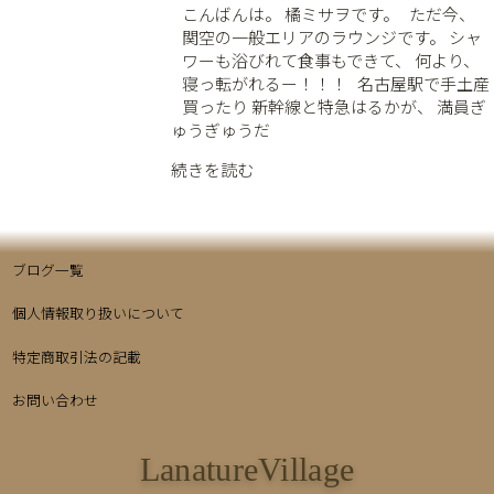
こんばんは。 橘ミサヲです。 ⁡ ⁡ ただ今、
関空の一般エリアのラウンジです。 シャ
ワーも浴びれて食事もできて、 何より、
寝っ転がれるー！！！ ⁡ ⁡ 名古屋駅で手土産
買ったり 新幹線と特急はるかが、 満員ぎ
ゅうぎゅうだ
続きを読む
ブログ一覧
個人情報取り扱いについて
特定商取引法の記載
お問い合わせ
LanatureVillage