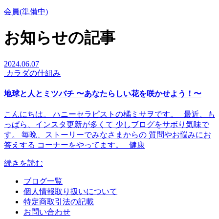
会員(準備中)
お知らせの記事
2024.06.07
カラダの仕組み
地球と人とミツバチ 〜あなたらしい花を咲かせよう！〜
こんにちは。 ハニーセラピストの橘ミサヲです。 ⁡ ⁡ 最近、も
っぱら、インスタ更新が多くて 少しブログをサボり気味で
す。 毎晩、ストーリーでみなさまからの 質問やお悩みにお
答えする コーナーをやってます。 ⁡ ⁡ 健康
続きを読む
ブログ一覧
個人情報取り扱いについて
特定商取引法の記載
お問い合わせ