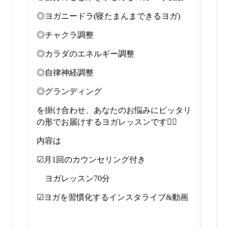
◎ヨガニードラ
(
寝たまんまできるヨガ
)
◎チャクラ調整
◎カラダのエネルギー調整
◎自律神経調整
◎グランディング
を掛け合わせ、あなたのお悩みにピッタリ
の形でお届けするヨガレッスンです
🧘‍♀️
内容は
☑︎
月
1
回のカウンセリング付き
ヨガレッスン70
分
☑︎
ヨガを習慣化するインスタライブ
&
動画