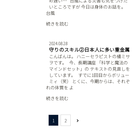
め遅い… ⁡ ⁡ 台風による災害も気をつけた
いところですが 今日は身体のお話を。 ⁡ ⁡ ⁡
台風
続きを読む
2024.08.28
守りのスキル②日本人に多い重金属
こんばんは。 ハニーセラピストの橘ミサ
ヲです。 ⁡ ⁡ 今、長期講座 「科学と魔法の
マインドセット」の テキストの見直しを
しています。 ⁡ ⁡ すでに1回目からボリュー
ミィ（笑） とくに、今期からは、それぞ
れの体質を よ
続きを読む
1
2