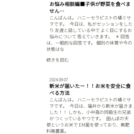
お悩み相談編■子供が野菜を食べま
せん…
こんばんは。 ハニーセラピストの橘ミサ
ヲです。 ⁡ ⁡ 今日は、私がセッションをした
り 友達と話している中で よく目にするお
悩みについて 答えていきます。 ⁡ ⁡ ＊ 回答
は、一般的な回答です。 個別の体質や今の
状態はな
続きを読む
2024.09.07
新米が届いたー！！お米を安全に食
べる方法
こんばんは。 ハニーセラピストの橘ミサ
ヲです。 ⁡ ⁡ 今日は、福井から新米が届きま
した！！ しかも、小中高の同級生の兄弟
が つくっているやつです。 ⁡ ⁡ 田んぼの天
使というお米で EM菌を使っており、無肥
料無農薬。