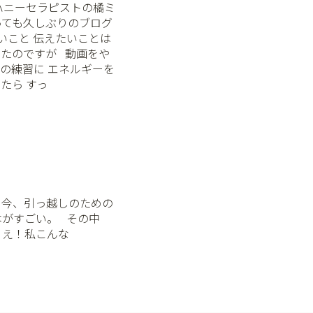
ハニーセラピストの橘ミ
っても久しぶりのブログ
きたいこと 伝えたいことは
のですが ⁡ ⁡ 動画をや
の練習に エネルギーを
たら すっ
⁡ 今、引っ越しのための
ごい。 ⁡ ⁡ その中
⁡ え！私こんな