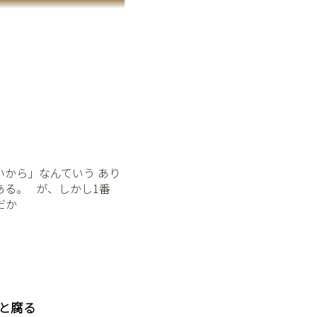
いから」なんていう あり
ある。 が、しかし1番
だか
と腐る