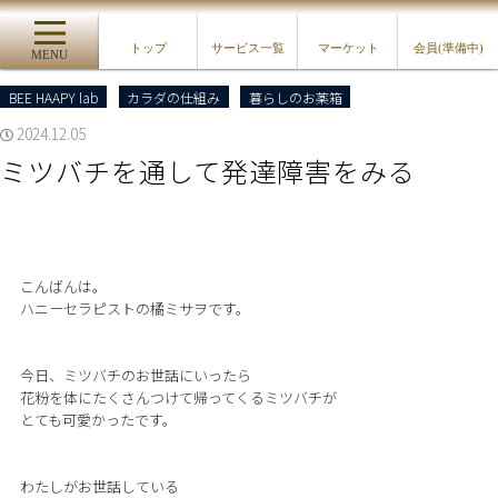
トップ
サービス一覧
マーケット
会員(準備中)
MENU
BEE HAAPY lab
カラダの仕組み
暮らしのお薬箱
2024.12.05
ミツバチを通して発達障害をみる
こんばんは。
ハニーセラピストの橘ミサヲです。
今日、ミツバチのお世話にいったら
花粉を体にたくさんつけて帰ってくるミツバチが
とても可愛かったです。
わたしがお世話している