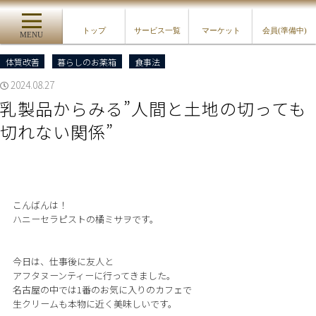
トップ
サービス一覧
マーケット
会員(準備中)
MENU
体質改善
暮らしのお薬箱
食事法
2024.08.27
乳製品からみる”人間と土地の切っても
切れない関係”
こんばんは！
ハニーセラピストの橘ミサヲです。
今日は、仕事後に友人と
アフタヌーンティーに行ってきました。
名古屋の中では1番のお気に入りのカフェで
生クリームも本物に近く美味しいです。