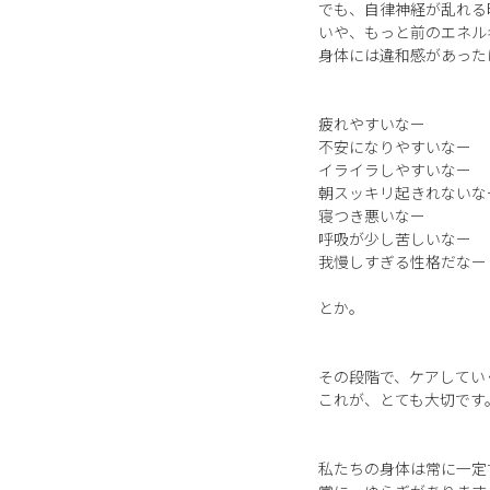
でも、自律神経が乱れる
いや、もっと前のエネル
身体には違和感があった
疲れやすいなー
不安になりやすいなー
イライラしやすいなー
朝スッキリ起きれないな
寝つき悪いなー
呼吸が少し苦しいなー
我慢しすぎる性格だなー
とか。
その段階で、ケアしてい
これが、とても大切です
私たちの身体は常に一定