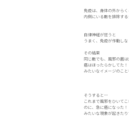
免疫は、身体の外からく
内側にいる敵を排除する
自律神経が狂うと
うまく、免疫が作動しな
その結果
同じ敵でも、風邪の菌は
癌はほったらかしてた！
みたいなイメージのこと
そうすると…
これまで風邪をひいてこ
のに、急に癌になった！
みたいな現象が起きたり