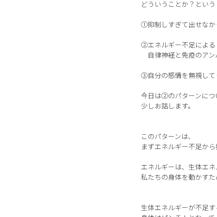
どういうことか？という
①抑制しすぎて出せなか
②エネルギー不足による
自律神経と免疫のアン
③自分の感情を無視して
今日は②のパターンにつ
少しお話します。
このパターンは、
まずエネルギー不足から
エネルギーは、生体エネ
私たちの身体を動かすた
生体エネルギーが不足す