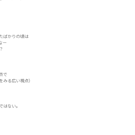
たばかりの頃は
なー
？
点で
をみる広い視点）
ではない。