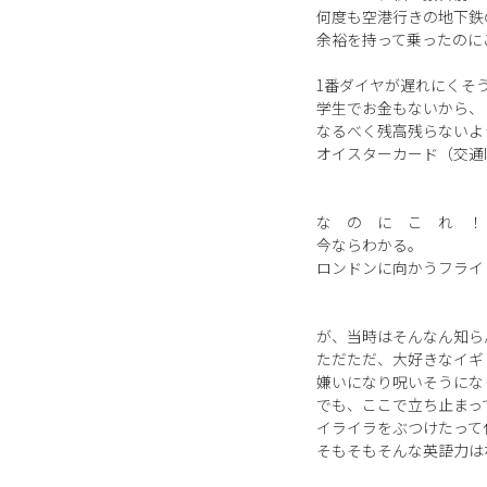
何度も空港行きの地下鉄
余裕を持って乗ったのに
1番ダイヤが遅れにくそ
学生でお金もないから、
なるべく残高残らないよ
オイスターカード（交通I
な の に こ れ ！
今ならわかる。
ロンドンに向かうフライ
が、当時はそんなん知ら
ただただ、大好きなイギ
嫌いになり呪いそうにな
でも、ここで立ち止まっ
イライラをぶつけたって
そもそもそんな英語力は