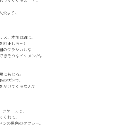
もうすぐくるよ」と。
人公より、
リス、本場は違う。
を訂正しろ…）
国のクラシカルな
できそうなイケメンだ。
鬼にもなる。
あの状況で、
をかけてくるなんて
スーツケースで、
てくれて、
ンドンの黒色のタクシー。