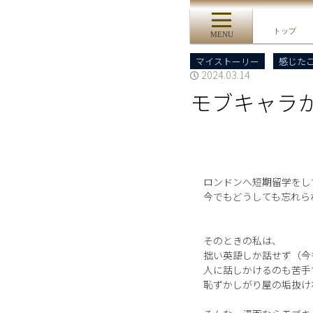
トップ
MENU
マイストーリー
感じた
2024.03.14
モブキャラ
ロンドンへ短期留学をし
今でもどうしても忘れら
そのときの私は、
拙い英語しか話せず（今
人に話しかけるのも苦手
恥ずかしがり屋の垢抜け