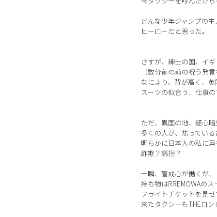
今タクシーを呼んだから
どんな少年ジャンプの主
ヒーローだと思った。
さすが、紳士の国、イギ
（数分前の前の呪う発言
なにより、背が高く、英
スーツの似合う、仕事の
ただ、異国の地、疑心暗
多くの人が、焦っている
明らかに日本人の私に声
詐欺？誘拐？
一瞬、警戒心が働くが、
持ち物はRREMOWAの
フライトチケットを見せ
来たタクシーもTHEロ