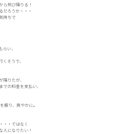
から飛び降りる！
るだろうか・・・
気持ちで
もらい、
行くそうで、
が降りたが、
までの料金を支払い、
 !」と手を振り、爽やかに。
・・・ではなく
な人になりたい！