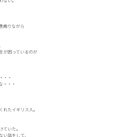
わない。
愚痴りながら
、
生が困っているのが
・・・
な・・・
くれたイギリス人。
けていた。
ない話をして、