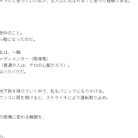
ャラだと思っていた私が、主人公にもなれる！と思った経験である。
途中のこと。
っ暗になったのだ。
私は、一瞬
＝ディメンター（吸魂鬼）
（普通の人は、テロの心配だろう）。
はバクバクだ。
地下鉄を降りていく中で、私もパニックになりかける。
ウンスに耳を傾けると、ストライキにより運転取り止め。
の感情に変わる瞬間を、
ら、