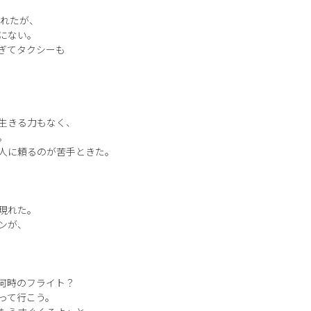
れたが、
にない。
ぎてタクシーも
生きる力もなく、
。
人に頼るのが苦手ときた。
現れた。
ンが、
何時のフライト？
って行こう。