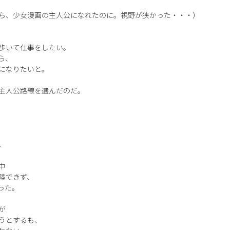
ら、少女漫画の主人公になれたのに。視野が狭かった・・・）
歩いて仕事をしたい。
ら、
になりたいと。
主人公路線を選んだのだ。
。
中
陸できず、
った。
が
うとするも、