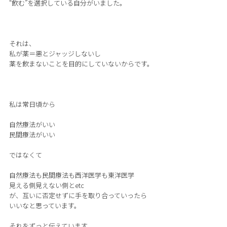
“飲む”を選択している自分がいました。
それは、
私が薬＝悪とジャッジしないし
薬を飲まないことを目的にしていないからです。
私は常日頃から
自然療法がいい
民間療法がいい
ではなくて
自然療法も民間療法も西洋医学も東洋医学
見える側見えない側とetc
が、互いに否定せずに手を取り合っていったら
いいなと思っています。
それをずっと伝えています。