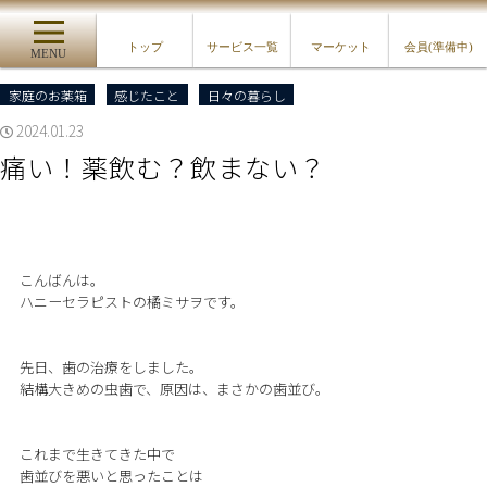
トップ
サービス一覧
マーケット
会員(準備中)
MENU
家庭のお薬箱
感じたこと
日々の暮らし
2024.01.23
痛い！薬飲む？飲まない？
こんばんは。
ハニーセラピストの橘ミサヲです。
先日、歯の治療をしました。
結構大きめの虫歯で、原因は、まさかの歯並び。
これまで生きてきた中で
歯並びを悪いと思ったことは