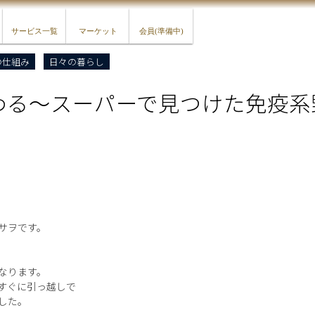
サービス一覧
マーケット
会員(準備中)
の仕組み
日々の暮らし
わる〜スーパーで見つけた免疫系
サヲです。
なります。
すぐに引っ越しで
した。