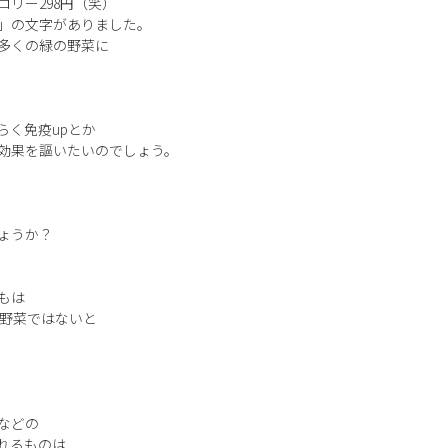
リー298円（笑）
」の文字がありました。
多くの緑の野菜に
らく免疫upとか
効果を謳いたいのでしょう。
ょうか？
もは
の野菜ではないと
などの
れるものは