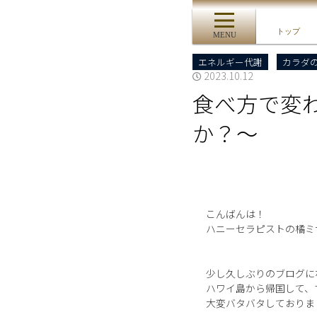
トップ
MENU
エネルギー代謝
カラダ
2023.10.12
食べ方で変
か？〜
こんばんは！
ハニーセラピストの橘ミ
少し久しぶりのブログに
ハワイ島から帰国して、
大変バタバタしておりま