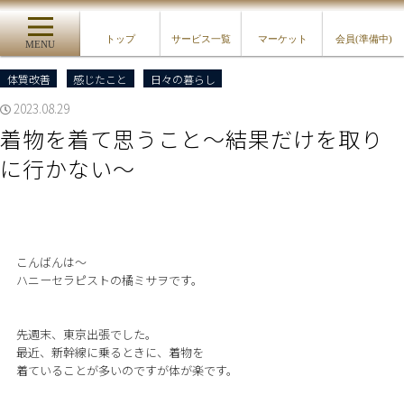
トップ
サービス一覧
マーケット
会員(準備中)
MENU
体質改善
感じたこと
日々の暮らし
2023.08.29
着物を着て思うこと〜結果だけを取り
に行かない〜
こんばんは〜
ハニーセラピストの橘ミサヲです。
先週末、東京出張でした。
最近、新幹線に乗るときに、着物を
着ていることが多いのですが体が楽です。