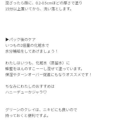
混ざったら顔に、0.2-0.5cmほどの厚さで塗り
15分以上置いてから、洗い落とします。
▶︎パック後のケア
いつもの2倍量の化粧水で
水分補給をしてあげましょう！
わたしはいつも、化粧水（蒸留水）に
蜂蜜をほんのすこーーし混ぜて塗っています。
保湿やターンオーバー促進にもなりオススメです！
ちなみにわたしのおすすめは
ハニーデューかジャラ♡
グリーンのクレイは、ニキビにも良いので
持っておくと便利ですよ。