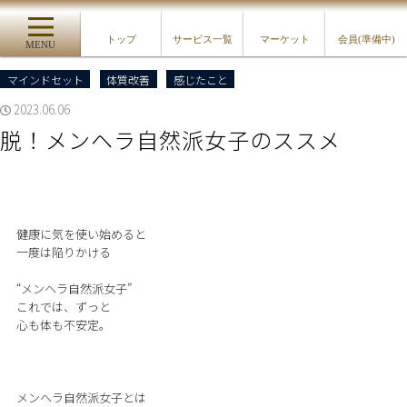
トップ
サービス一覧
マーケット
会員(準備中)
MENU
マインドセット
体質改善
感じたこと
2023.06.06
脱！メンヘラ自然派女子のススメ
健康に気を使い始めると
一度は陥りかける
“メンヘラ自然派女子”
これでは、ずっと
心も体も不安定。
メンヘラ自然派女子とは